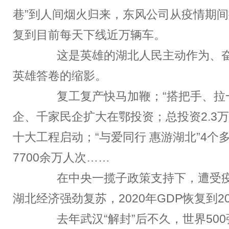
巷”到人间烟火归来，东风公司从疫情期间
复到目前每天下线近万辆车。
这是英雄的湖北人民主动作为、奋
英雄答卷的缩影。
复工复产快马加鞭；“搭把手、拉一
企、千家民企扩大在鄂投资；总投资2.3
十大工程启动；“与爱同行 惠游湖北”4个
7700余万人次……
在中央一揽子政策支持下，遭受疫
湖北经济强劲复苏，2020年GDP恢复到201
去年武汉“解封”后不久，世界500